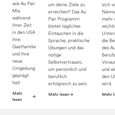
wie Au Pair
um deine Ziele zu
sich v
Mia
erreichen? Das Au
Nanny
während
Pair Programm
mehr 
ihrer Zeit
bietet tägliches
wicht
in den USA
Eintauchen in die
Unter
ihre
Sprache, praktische
die B
Gastfamilie
Übungen und das
des Au
und ihre
nötige
Berufs
neue
Selbstvertrauen,
Vorau
Umgebung
um persönlich und
und w
geprägt
beruflich
den U
hat!
erfolgreich zu sein.
wird.
Mehr
Mehr lesen
Mehr l
lesen