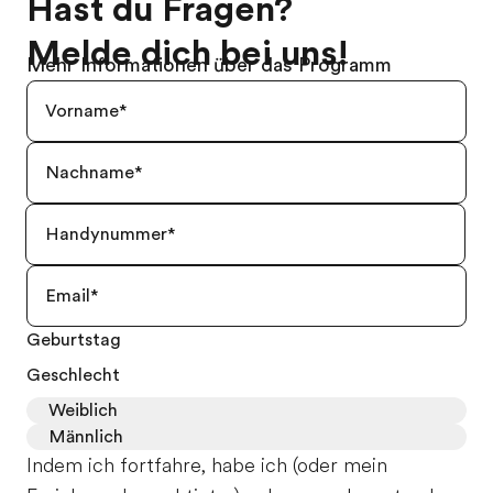
Hast du Fragen?
Melde dich bei uns!
Mehr Informationen über das Programm
Geburtstag
Geschlecht
Weiblich
Männlich
Indem ich fortfahre, habe ich (oder mein