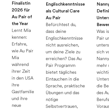
Finalistin
Englischkenntnisse
Nanny
2026 für
als Cultural Care
Defini
Au Pair of
Au Pair
Unter
the Year
Befürchtest du,
Bewe
Lernt Mia
dass deine
Was is
kennen:
Englischkenntnisse
Pair u
Erfahre,
nicht ausreichen,
unters
wie Au Pair
um deine Ziele zu
sich v
Mia
erreichen? Das Au
Nanny
während
Pair Programm
mehr 
ihrer Zeit
bietet tägliches
wicht
in den USA
Eintauchen in die
Unter
ihre
Sprache, praktische
die B
Gastfamilie
Übungen und das
des Au
und ihre
nötige
Berufs
neue
Selbstvertrauen,
Vorau